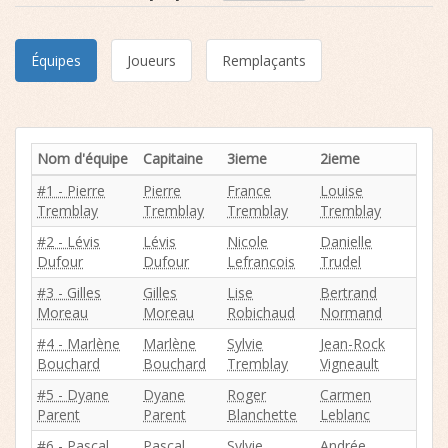
Équipes
Joueurs
Remplaçants
Nom d'équipe
Capitaine
3ieme
2ieme
#1 - Pierre
Pierre
France
Louise
Tremblay
Tremblay
Tremblay
Tremblay
#2 - Lévis
Lévis
Nicole
Danielle
Dufour
Dufour
Lefrancois
Trudel
#3 - Gilles
Gilles
Lise
Bertrand
Moreau
Moreau
Robichaud
Normand
#4 - Marlène
Marlène
Sylvie
Jean-Rock
Bouchard
Bouchard
Tremblay
Vigneault
#5 - Dyane
Dyane
Roger
Carmen
Parent
Parent
Blanchette
Leblanc
#6 - Pascal
Pascal
Sylvie
Andrée