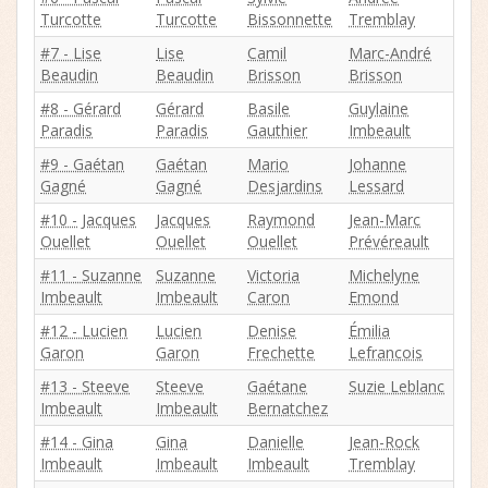
Turcotte
Turcotte
Bissonnette
Tremblay
#7 - Lise
Lise
Camil
Marc-André
Beaudin
Beaudin
Brisson
Brisson
#8 - Gérard
Gérard
Basile
Guylaine
Paradis
Paradis
Gauthier
Imbeault
#9 - Gaétan
Gaétan
Mario
Johanne
Gagné
Gagné
Desjardins
Lessard
#10 - Jacques
Jacques
Raymond
Jean-Marc
Ouellet
Ouellet
Ouellet
Prévéreault
#11 - Suzanne
Suzanne
Victoria
Michelyne
Imbeault
Imbeault
Caron
Emond
#12 - Lucien
Lucien
Denise
Émilia
Garon
Garon
Frechette
Lefrancois
#13 - Steeve
Steeve
Gaétane
Suzie Leblanc
Imbeault
Imbeault
Bernatchez
#14 - Gina
Gina
Danielle
Jean-Rock
Imbeault
Imbeault
Imbeault
Tremblay