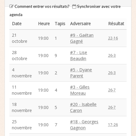
Comment entrer vos résultats?
Synchroniser avec votre
agenda
Date
Heure
Tapis
Adversaire
Résultat
21
#9 - Gaétan
19:00
1
22-16
octobre
Gagné
28
#7 - Lise
19:00
9
26-3
octobre
Beaudin
4
#5 - Dyane
19:00
2
26-3
novembre
Parent
11
#3 - Gilles
19:00
4
26-7
novembre
Moreau
18
#20 - Isabelle
19:00
5
26-7
novembre
Caron
25
#18 - Georges
19:00
7
17-26
novembre
Gagnon