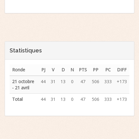
Statistiques
Ronde
PJ
V
D
N
PTS
PP
PC
DIFF
21 octobre
44
31
13
0
47
506
333
+173
- 21 avril
Total
44
31
13
0
47
506
333
+173