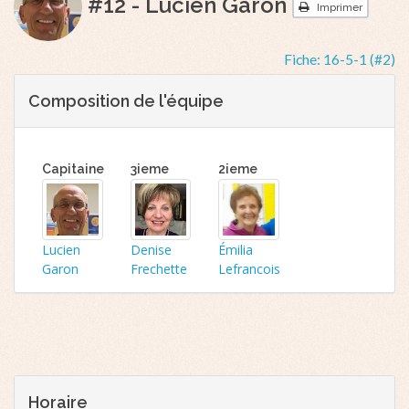
#12 - Lucien Garon
Imprimer
Fiche:
16-5-1 (#2)
Composition de l'équipe
Capitaine
3ieme
2ieme
Lucien
Denise
Émilia
Garon
Frechette
Lefrancois
Horaire