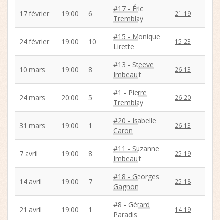
#17 - Éric
17 février
19:00
6
21-19
Tremblay
#15 - Monique
24 février
19:00
10
15-23
Lirette
#13 - Steeve
10 mars
19:00
8
26-13
Imbeault
#1 - Pierre
24 mars
20:00
5
26-20
Tremblay
#20 - Isabelle
31 mars
19:00
1
26-13
Caron
#11 - Suzanne
7 avril
19:00
8
25-19
Imbeault
#18 - Georges
14 avril
19:00
7
25-18
Gagnon
#8 - Gérard
21 avril
19:00
1
14-19
Paradis