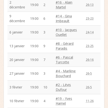
2
#16 - Alain
19:00
2
26-13
décembre
Martel
9
#14 - Gina
19:00
6
23-23
décembre
Imbeault
#10 - Jacques
6 janvier
19:00
3
24-14
Ouellet
#8 - Gérard
13 janvier
19:00
9
23-25
Paradis
#6 - Pascal
20 janvier
19:00
7
26-16
Turcotte
#4 - Marlène
27 janvier
19:00
3
26-5
Bouchard
#2 - Lévis
3 février
19:00
10
26-5
Dufour
#19 - Yves
10 février
19:00
4
11-26
Hamel