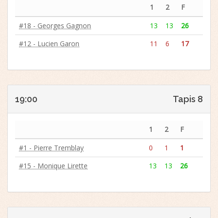
1
2
F
#18 - Georges Gagnon
13
13
26
#12 - Lucien Garon
11
6
17
19:00
Tapis 8
1
2
F
#1 - Pierre Tremblay
0
1
1
#15 - Monique Lirette
13
13
26