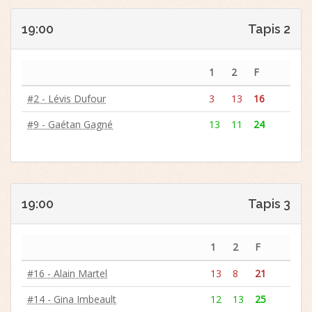
19:00
Tapis 2
1
2
F
#2 - Lévis Dufour
3
13
16
#9 - Gaétan Gagné
13
11
24
19:00
Tapis 3
1
2
F
#16 - Alain Martel
13
8
21
#14 - Gina Imbeault
12
13
25