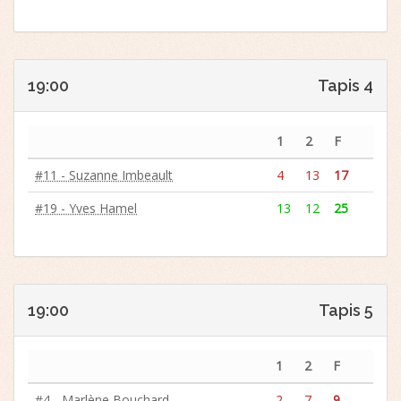
19:00
Tapis 4
1
2
F
#11 - Suzanne Imbeault
4
13
17
#19 - Yves Hamel
13
12
25
19:00
Tapis 5
1
2
F
#4 - Marlène Bouchard
2
7
9