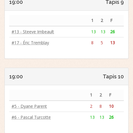
19:00
Tapis 9
1
2
F
#13 - Steeve Imbeault
13
13
26
#17 - Éric Tremblay
8
5
13
19:00
Tapis 10
1
2
F
#5 - Dyane Parent
2
8
10
#6 - Pascal Turcotte
13
13
26