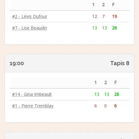
1
2
F
#2 - Lévis Dufour
12
7
19
#7 - Lise Beaudin
13
13
26
19:00
Tapis 8
1
2
F
#14 - Gina Imbeault
13
13
26
#1 - Pierre Tremblay
6
0
6