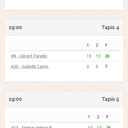
19:00
Tapis 4
1
2
F
#8 - Gérard Paradis
13
13
26
#20 - Isabelle Caron
2
5
7
19:00
Tapis 5
1
2
F
#13 - Steeve Imbeault
13
13
26