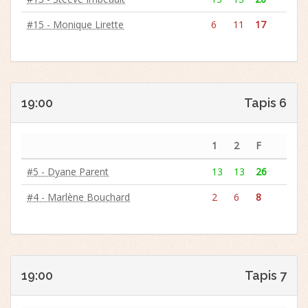
#15 - Monique Lirette
6
11
17
19:00
Tapis 6
1
2
F
#5 - Dyane Parent
13
13
26
#4 - Marlène Bouchard
2
6
8
19:00
Tapis 7