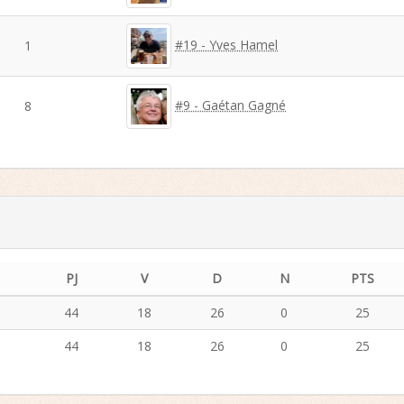
#19 - Yves Hamel
1
#9 - Gaétan Gagné
8
PJ
V
D
N
PTS
44
18
26
0
25
44
18
26
0
25