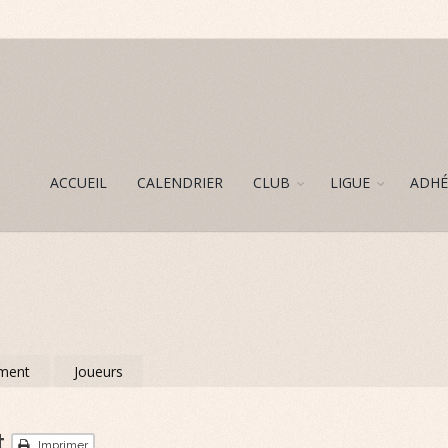
ACCUEIL
CALENDRIER
CLUB
LIGUE
ADHÉ
ment
Joueurs
t
Imprimer