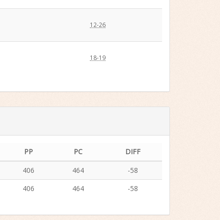
12-26
18-19
PP
PC
DIFF
406
464
-58
406
464
-58