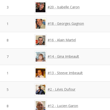
#20 - Isabelle Caron
3
#18 - Georges Gagnon
1
#16 - Alain Martel
8
#14 - Gina Imbeault
7
#13 - Steeve Imbeault
1
#2 - Lévis Dufour
5
#12 - Lucien Garon
8