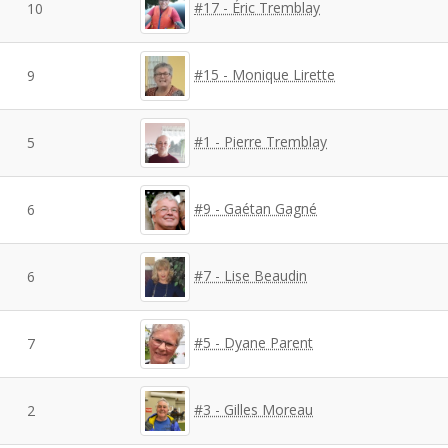
#17 - Éric Tremblay
10
#15 - Monique Lirette
9
#1 - Pierre Tremblay
5
#9 - Gaétan Gagné
6
#7 - Lise Beaudin
6
#5 - Dyane Parent
7
#3 - Gilles Moreau
2