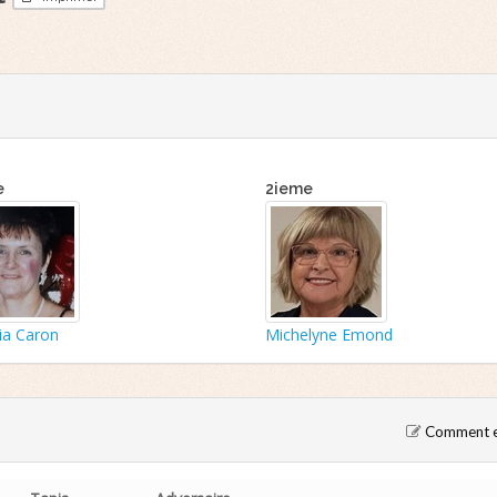
e
2ieme
ria Caron
Michelyne Emond
Comment en