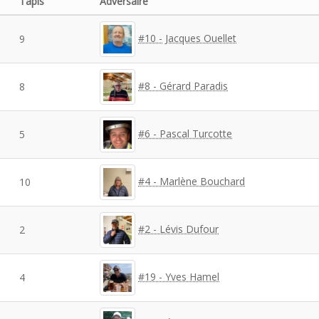
Tapis
Adversaire
#10 - Jacques Ouellet
9
#8 - Gérard Paradis
8
#6 - Pascal Turcotte
5
#4 - Marlène Bouchard
10
#2 - Lévis Dufour
2
#19 - Yves Hamel
4