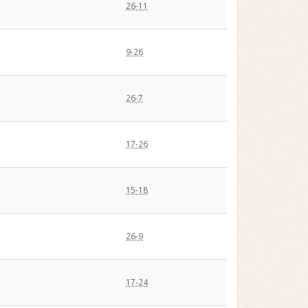
26-11
9-26
26-7
17-26
15-18
26-9
17-24