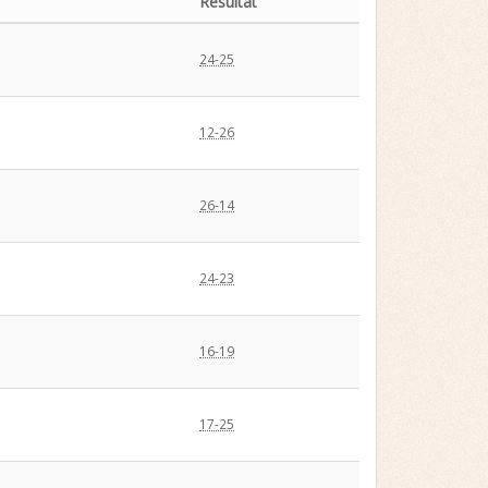
Résultat
24-25
12-26
26-14
24-23
16-19
17-25