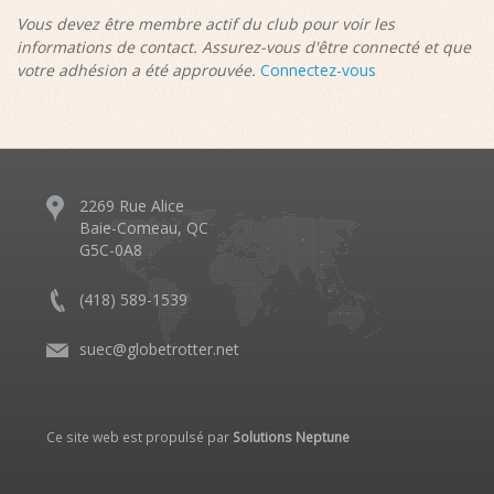
Vous devez être membre actif du club pour voir les
informations de contact. Assurez-vous d'être connecté et que
votre adhésion a été approuvée.
Connectez-vous
2269 Rue Alice
Baie-Comeau, QC
G5C-0A8
(418) 589-1539
suec@globetrotter.net
Ce site web est propulsé par
Solutions Neptune