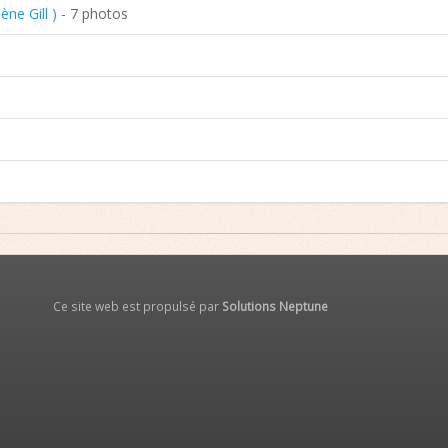
ne Gill )
- 7 photos
Ce site web est propulsé par
Solutions Neptune