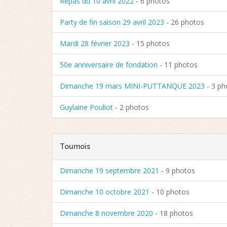
Repas du 10 avril 2022
- 6 photos
Party de fin saison 29 avril 2023
- 26 photos
Mardi 28 février 2023
- 15 photos
50e anniversaire de fondation
- 11 photos
Dimanche 19 mars MINI-PUTTANQUE 2023
- 3 ph
Guylaine Pouliot
- 2 photos
Tournois
Dimanche 19 septembre 2021
- 9 photos
Dimanche 10 octobre 2021
- 10 photos
Dimanche 8 novembre 2020
- 18 photos