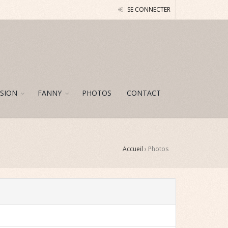
SE CONNECTER
SION
FANNY
PHOTOS
CONTACT
Accueil
›
Photos