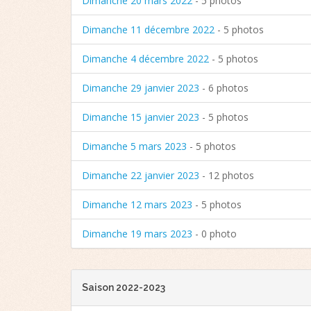
Dimanche 20 mars 2022
- 5 photos
Dimanche 11 décembre 2022
- 5 photos
Dimanche 4 décembre 2022
- 5 photos
Dimanche 29 janvier 2023
- 6 photos
Dimanche 15 janvier 2023
- 5 photos
Dimanche 5 mars 2023
- 5 photos
Dimanche 22 janvier 2023
- 12 photos
Dimanche 12 mars 2023
- 5 photos
Dimanche 19 mars 2023
- 0 photo
Saison 2022-2023