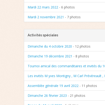
Mardi 22 mars 2022
- 6 photos
Mardi 2 novembre 2021
- 7 photos
Activités spéciales
Dimanche du 4 octobre 2020
- 12 photos
Dimanche 19 décembre 2021
- 8 photos
Tournoi amical des commanditaires et invités du 10
Les invités M yves Montigny , M Carl Prévéreault ,
Assemblée générale 19 avril 2022
- 11 photos
Dimanche 26 février 2023
- 21 photos