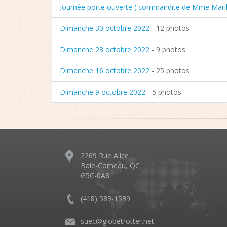
Journée porte ouverte ( commandite de Mme Marilè
Dimanche 30 octobre 2022
- 12 photos
Dimanche 23 octobre 2022
- 9 photos
Dimanche 16 octobre 2022
- 25 photos
Dimanche 9 octobre 2022
- 5 photos
2269 Rue Alice
Baie-Comeau, QC
G5C-0A8
(418) 589-1539
suec@globetrotter.net