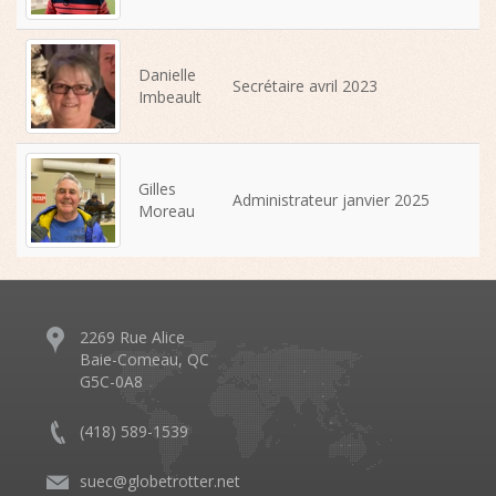
Danielle
Secrétaire avril 2023
Imbeault
Gilles
Administrateur janvier 2025
Moreau
2269 Rue Alice
Baie-Comeau, QC
G5C-0A8
(418) 589-1539
suec@globetrotter.net