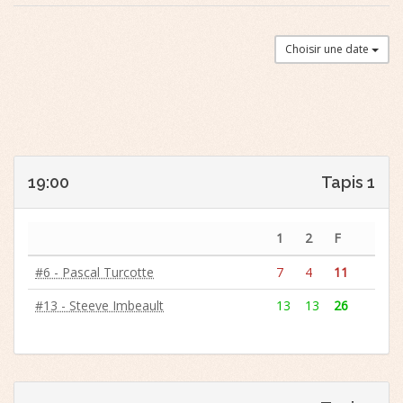
Choisir une date
19:00
Tapis 1
1
2
F
#6 - Pascal Turcotte
7
4
11
#13 - Steeve Imbeault
13
13
26