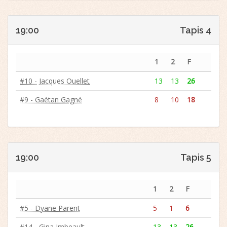
19:00
Tapis 4
1
2
F
#10 - Jacques Ouellet
13
13
26
#9 - Gaétan Gagné
8
10
18
19:00
Tapis 5
1
2
F
#5 - Dyane Parent
5
1
6
#14 - Gina Imbeault
13
13
26