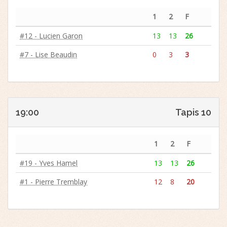
1
2
F
#12 - Lucien Garon
13
13
26
#7 - Lise Beaudin
0
3
3
19:00
Tapis 10
1
2
F
#19 - Yves Hamel
13
13
26
#1 - Pierre Tremblay
12
8
20