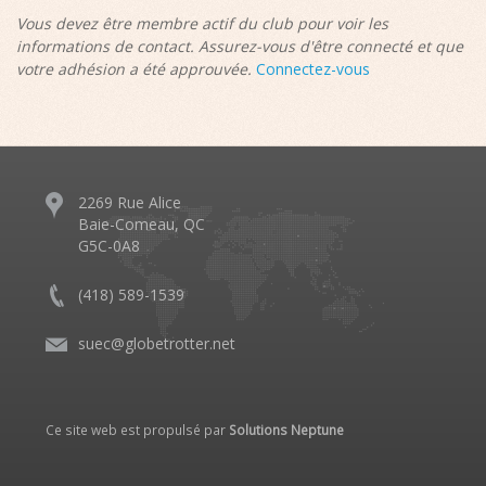
Vous devez être membre actif du club pour voir les
informations de contact. Assurez-vous d'être connecté et que
votre adhésion a été approuvée.
Connectez-vous
2269 Rue Alice
Baie-Comeau, QC
G5C-0A8
(418) 589-1539
suec@globetrotter.net
Ce site web est propulsé par
Solutions Neptune