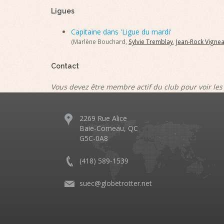
Ligues
Capitaine dans 'Ligue du mardi'
(Marlène Bouchard,
Sylvie Tremblay
,
Jean-Rock Vignea
Contact
Vous devez être membre actif du club pour voir les
2269 Rue Alice
Baie-Comeau, QC
G5C-0A8
(418) 589-1539
suec@globetrotter.net