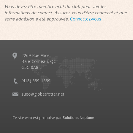
Vous devez être membre actif du club pour voir les
informations de contact. Assurez-vous d'être connecté et que
votre adhésion a été approuvée.
Connectez-vous
2269 Rue Alice
Baie-Comeau, QC
G5C-0A8
(418) 589-1539
suec@globetrotter.net
Ce site web est propulsé par
Solutions Neptune