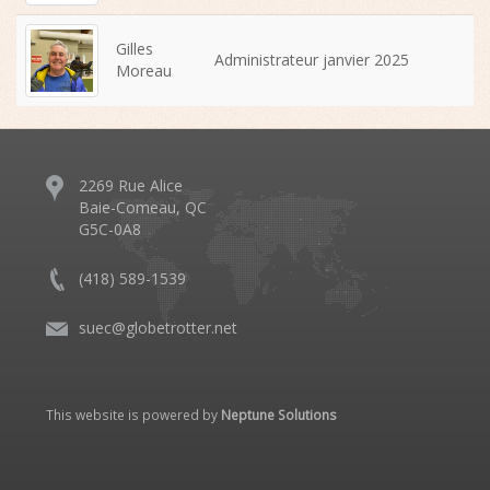
Gilles
Administrateur janvier 2025
Moreau
2269 Rue Alice
Baie-Comeau, QC
G5C-0A8
(418) 589-1539
suec@globetrotter.net
This website is powered by
Neptune Solutions