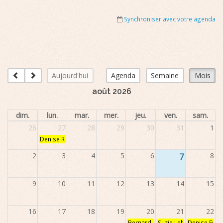
Synchroniser avec votre agenda
Aujourd'hui
Agenda
Semaine
Mois
août 2026
dim.
lun.
mar.
mer.
jeu.
ven.
sam.
26
27
28
29
30
31
1
Denise Rioux
2
3
4
5
6
7
8
9
10
11
12
13
14
15
16
17
18
19
20
21
22
Bernard Desbiens
Suzie Leblanc
Denise Fréc