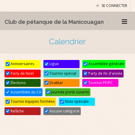
SE CONNECTER
Club de pétanque de la Manicouagan
Calendrier
Anniversaires
Ligue
Assemblée générale
Party de Noël
Tournoi spécial
Party de fin d'année
Élections
Drakkar
Tournoi PP/PC
Assemblée du CA
Journée porte ouverte
Tournoi équipes formées
Note spéciale
Relâche
Aucune catégorie