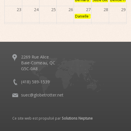
23
24
25
26
27
28
29
Danielle Trudel
30
31
1
2
3
4
5
2269 Rue Alice
Baie-Comeau, QC
G5C-0A8
(418) 589-1539
suec@globetrotter.net
Ce site web est propulsé par
Solutions Neptune